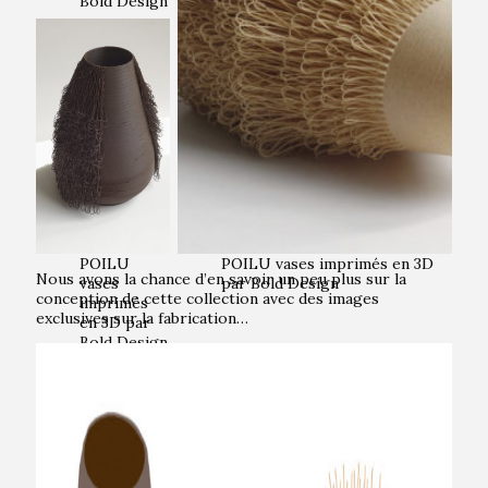
Bold Design
POILU
POILU vases imprimés en 3D
Nous avons la chance d’en savoir un peu plus sur la
vases
par Bold Design
conception de cette collection avec des images
imprimés
exclusives sur la fabrication…
en 3D par
Bold Design