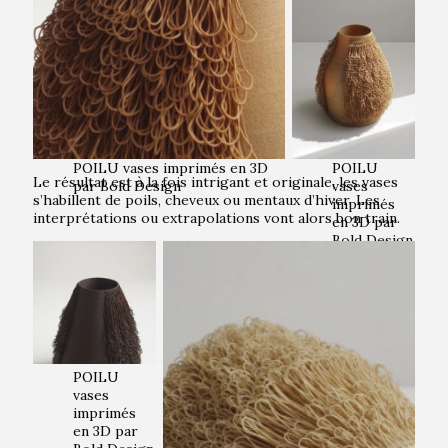
vases
imprimés
en 3D par
Bold Design
POILU vases imprimés en 3D
POILU
Le résultat est à la fois intrigant et originale, les vases
par Bold Design
vases
s’habillent de poils, cheveux ou mentaux d’hiver. Les
imprimés
interprétations ou extrapolations vont alors bon train.
en 3D par
Bold Design
POILU
vases
imprimés
en 3D par