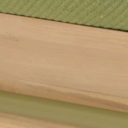
ART
BOLD DESIGN
DESIGN
FRANCE
IMPRESSION 3D
VASE
29 septembre 2017 /
Pas encore de commentaires