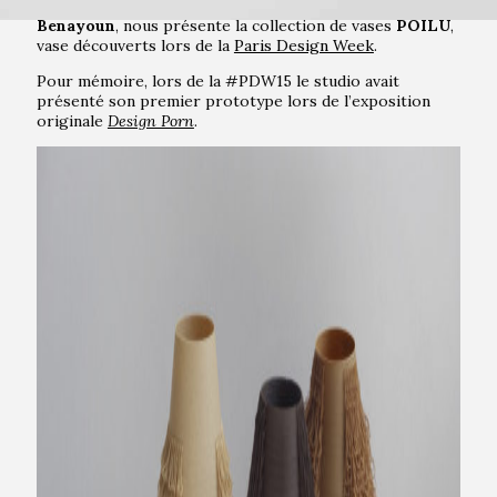
par les designers français
William Boujon
et
Julien
Benayoun
, nous présente la collection de vases
POILU
,
vase découverts lors de la
Paris Design Week
.
Pour mémoire, lors de la #PDW15 le studio avait
présenté son premier prototype lors de l’exposition
originale
Design Porn
.