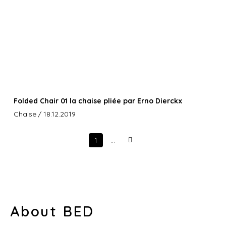
Folded Chair 01 la chaise pliée par Erno Dierckx
Chaise
/ 18.12.2019
1
…
Next
About BED