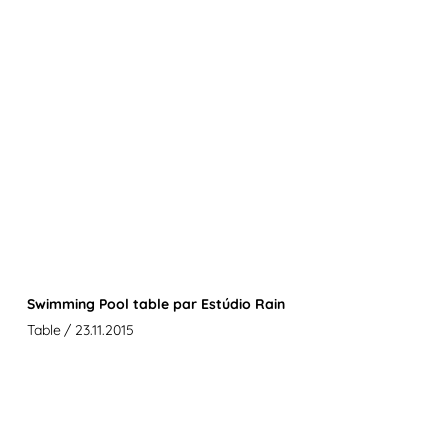
Swimming Pool table par Estúdio Rain
Table
/ 23.11.2015