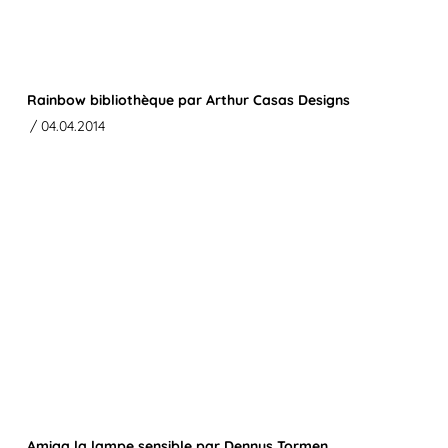
Rainbow bibliothèque par Arthur Casas Designs
/ 04.04.2014
Amiga la lampe sensible par Dennys Tormen