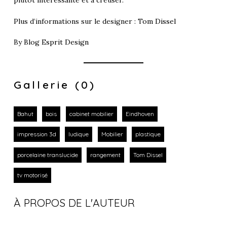
plutôt intéressante et à creuser.
Plus d’informations sur le designer :
Tom Dissel
By
Blog Esprit Design
Gallerie (0)
Bahut
bois
cabinet mobilier
Eindhoven
impression 3d
ludique
Mobilier
plastique
porcelaine translucide
rangement
Tom Dissel
tv motorisé
À PROPOS DE L'AUTEUR