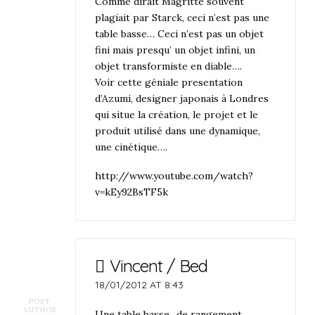
Comme dirait Magritte souvent
plagiait par Starck, ceci n’est pas une
table basse… Ceci n’est pas un objet
fini mais presqu’ un objet infini, un
objet transformiste en diable….
Voir cette géniale presentation
d’Azumi, designer japonais à Londres
qui situe la création, le projet et le
produit utilisé dans une dynamique,
une cinétique….
http://www.youtube.com/watch?
v=kEy92BsTF5k
Vincent / Bed
18/01/2012 AT 8:43
POST
AUTHOR
Une table basse ..de rangement