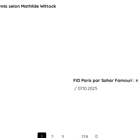
nnis selon Mathilde Wittock
FID Paris par Sahar Famouri : 
/ 07.10.2025
1
2
3
…
129