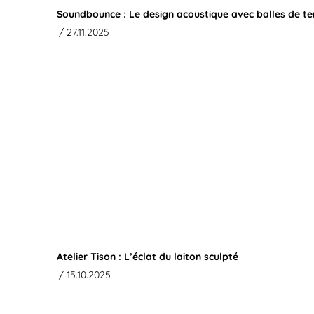
Soundbounce : Le design acoustique avec balles de te
/ 27.11.2025
Atelier Tison : L’éclat du laiton sculpté
/ 15.10.2025