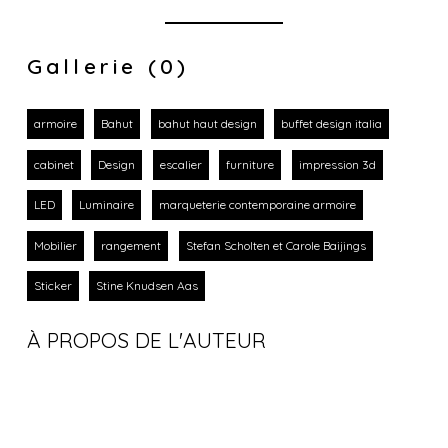
Gallerie (0)
armoire
Bahut
bahut haut design
buffet design italia
cabinet
Design
escalier
furniture
impression 3d
LED
Luminaire
marqueterie contemporaine armoire
Mobilier
rangement
Stefan Scholten et Carole Baijings
Sticker
Stine Knudsen Aas
À PROPOS DE L'AUTEUR