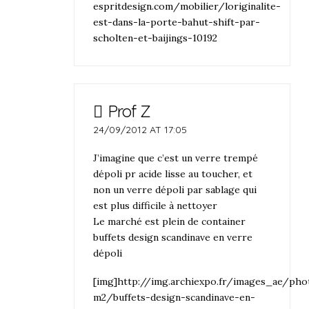
espritdesign.com/mobilier/loriginalite-
est-dans-la-porte-bahut-shift-par-
scholten-et-baijings-10192
Prof Z
24/09/2012 AT 17:05
J’imagine que c’est un verre trempé
dépoli pr acide lisse au toucher, et
non un verre dépoli par sablage qui
est plus difficile à nettoyer
Le marché est plein de container
buffets design scandinave en verre
dépoli
[img]http://img.archiexpo.fr/images_ae/pho
m2/buffets-design-scandinave-en-