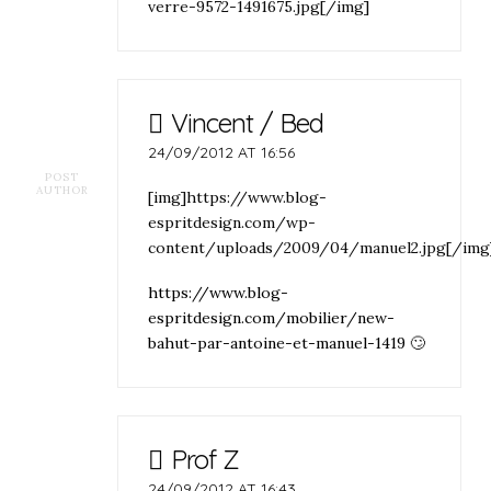
verre-9572-1491675.jpg[/img]
Vincent / Bed
24/09/2012 AT 16:56
POST
AUTHOR
[img]https://www.blog-
espritdesign.com/wp-
content/uploads/2009/04/manuel2.jpg[/img
https://www.blog-
espritdesign.com/mobilier/new-
bahut-par-antoine-et-manuel-1419
🙄
Prof Z
24/09/2012 AT 16:43