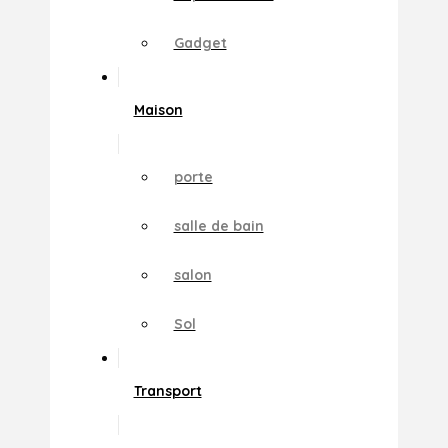
Gadget
Maison
porte
salle de bain
salon
Sol
Transport