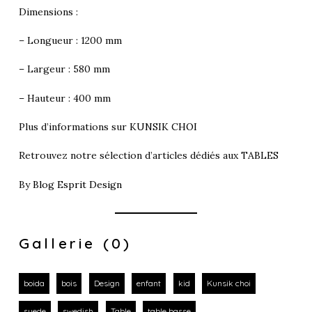
Dimensions :
– Longueur : 1200 mm
– Largeur : 580 mm
– Hauteur : 400 mm
Plus d’informations sur
KUNSIK CHOI
Retrouvez notre sélection d’articles dédiés aux
TABLES
By
Blog Esprit Design
Gallerie (0)
boida
bois
Design
enfant
kid
Kunsik choi
suede
swedish
Table
table basse