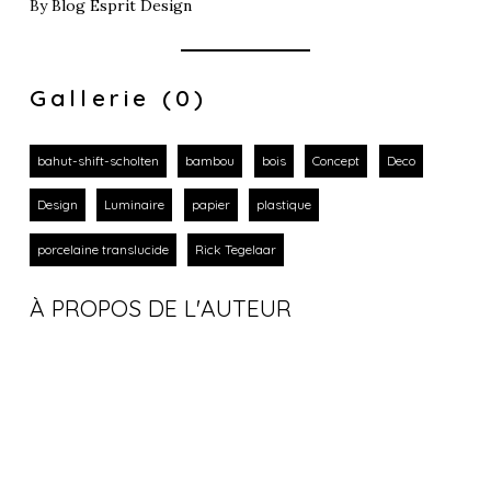
By
Blog Esprit Design
Gallerie (0)
bahut-shift-scholten
bambou
bois
Concept
Deco
Design
Luminaire
papier
plastique
porcelaine translucide
Rick Tegelaar
À PROPOS DE L'AUTEUR