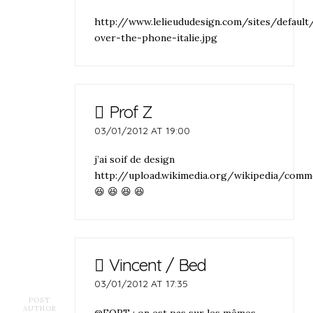
http://www.lelieududesign.com/sites/default
over-the-phone-italie.jpg
Prof Z
03/01/2012 AT 19:00
j’ai soif de design
http://upload.wikimedia.org/wikipedia/com
😆 😆 😆 😆
Vincent / Bed
03/01/2012 AT 17:35
POST
AUTHOR
@FORT : on est pas sur les mêmes