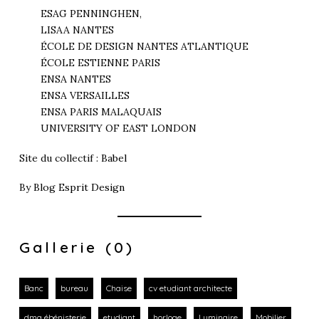
ESAG PENNINGHEN,
LISAA NANTES
ÉCOLE DE DESIGN NANTES ATLANTIQUE
ÉCOLE ESTIENNE PARIS
ENSA NANTES
ENSA VERSAILLES
ENSA PARIS MALAQUAIS
UNIVERSITY OF EAST LONDON
Site du collectif :
Babel
By
Blog Esprit Design
Gallerie (0)
Banc
bureau
Chaise
cv etudiant architecte
dma ébénisterie
etudiant
horloge
Luminaire
Mobilier