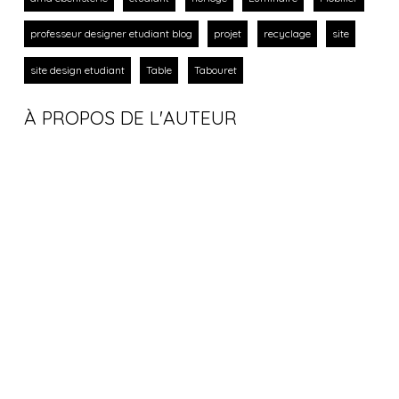
professeur designer etudiant blog
projet
recyclage
site
site design etudiant
Table
Tabouret
À PROPOS DE L'AUTEUR