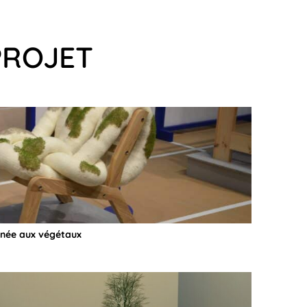
PROJET
inée aux végétaux