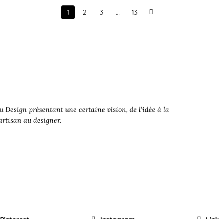
1
2
3
…
13
Next
 Design présentant une certaine vision, de l’idée à la
’artisan au designer.