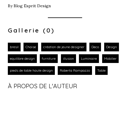
By
Blog Esprit Design
Gallerie (0)
bresil
Chaise
création de jeune designer
Deco
Design
equilibre design
furniture
illusion
Luminaire
Mobilier
pieds de table haute design
Roberta Rampazzo
Table
À PROPOS DE L'AUTEUR