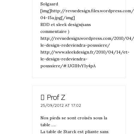
Solgaard
[img]http://revuedesign.files.wordpress.co
04-15a.jpg[/img]
RDD et sleek design(sans
commentaire )
http://revuedesign.wordpress.com/2010/04/
le-design-redeviendra-poussiere/
http://www.sleekdesign.fr/2010/04/14/et-
le-design-redeviendra-
poussiere/#.UGIHvY1y4pA
Prof Z
25/09/2012 AT 17:02
Nos pieds se sont croisés sous la
table ….
La table de Starck est pliante sans