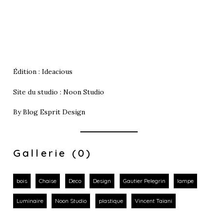
Édition :
Ideacious
Site du studio :
Noon Studio
By
Blog Esprit Design
Gallerie (0)
bois
Chaise
Deco
Design
Gautier Pelegrin
lampe
Luminaire
Noon Studio
plastique
Vincent Taïani