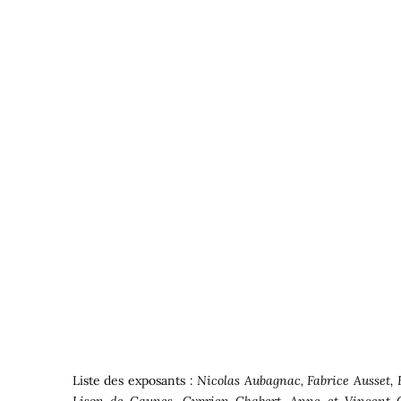
Liste des exposants :
Nicolas Aubagnac, Fabrice Ausset,
Lison de Caunes, Cyprien Chabert, Anne et Vincent Co