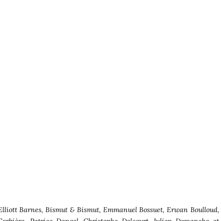
 Elliott Barnes, Bismut & Bismut, Emmanuel Bossuet, Erwan Boulloud,
rbière, Patrice Dangel, Christophe Delcourt, Julien Demanche et