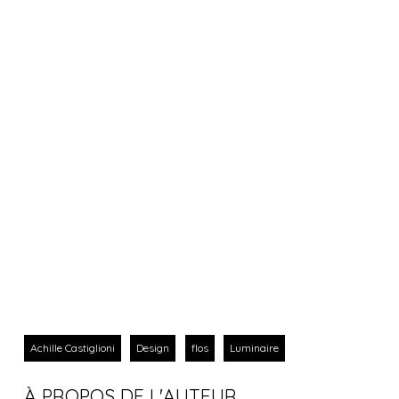
Achille Castiglioni
Design
flos
Luminaire
À PROPOS DE L'AUTEUR