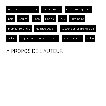
bahut original d'artiste
billard design
billard transparent
bois
Chaise
Deco
Design
jeux
Luminaire
mobilier futuriste
Nottage Design
suspension billard design
Table
trophees de chasse en resine
vasque corian
video
À PROPOS DE L'AUTEUR