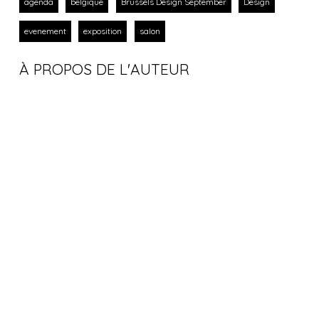
agenda
belgique
Brussels Design September
Design
evenement
exposition
salon
À PROPOS DE L'AUTEUR