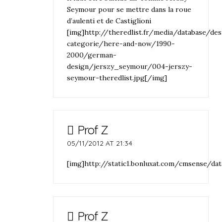
Seymour pour se mettre dans la roue
d’aulenti et de Castiglioni
[img]http://theredlist.fr/media/database/des
categorie/here-and-now/1990-
2000/german-
design/jerszy_seymour/004-jerszy-
seymour-theredlist.jpg[/img]
Prof Z
05/11/2012 AT 21:34
[img]http://static1.bonluxat.com/cmsense/
Prof Z