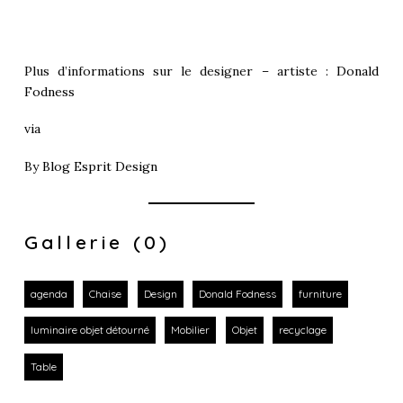
Plus d’informations sur le designer – artiste :
Donald
Fodness
via
By
Blog Esprit Design
Gallerie (0)
agenda
Chaise
Design
Donald Fodness
furniture
luminaire objet détourné
Mobilier
Objet
recyclage
Table