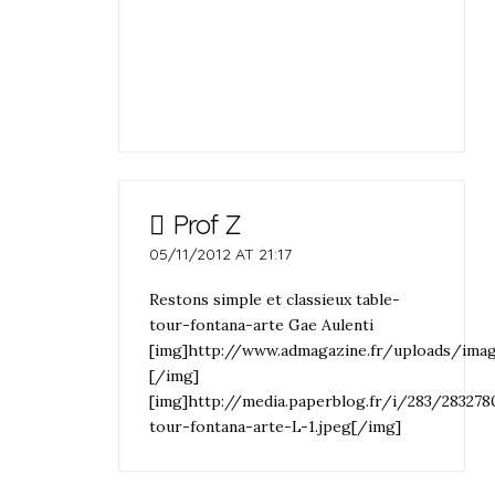
Prof Z
05/11/2012 AT 21:17
Restons simple et classieux table-
tour-fontana-arte Gae Aulenti
[img]http://www.admagazine.fr/uploads/ima
[/img]
[img]http://media.paperblog.fr/i/283/283278
tour-fontana-arte-L-1.jpeg[/img]