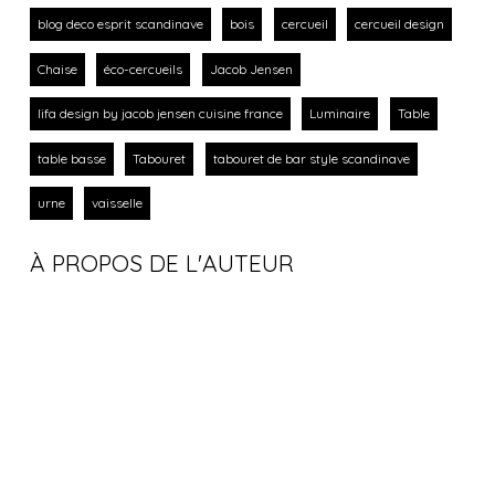
blog deco esprit scandinave
bois
cercueil
cercueil design
Chaise
éco-cercueils
Jacob Jensen
lifa design by jacob jensen cuisine france
Luminaire
Table
table basse
Tabouret
tabouret de bar style scandinave
urne
vaisselle
À PROPOS DE L'AUTEUR