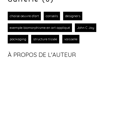
chaise oeuvre d'art
conseils
designers
exemple biomorphisme en art appliqué
John C Jay
packaging
structure tissée
vaisselle
À PROPOS DE L'AUTEUR