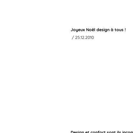
Joyeux Noël design à tous !
/ 25.12.2010
Design et confort sont ils inco