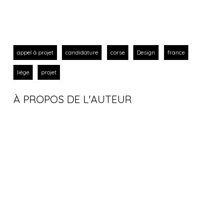
appel à projet
candidature
corse
Design
france
liège
projet
À PROPOS DE L'AUTEUR