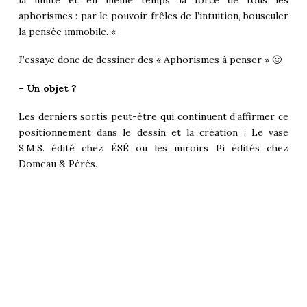
la limite et en même temps la force de tous les
aphorismes : par le pouvoir frêles de l’intuition, bousculer
la pensée immobile. «
J’essaye donc de dessiner des « Aphorismes à penser » 🙂
– Un objet ?
Les derniers sortis peut-être qui continuent d’affirmer ce
positionnement dans le dessin et la création : Le vase
S.M.S. édité chez ÉSÉ ou les miroirs Pi édités chez
Domeau & Pérès.