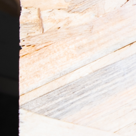
Appelée Animaze, cette collection, dédiée aux enfants,
dont le système est multi-fonctionnel et ludique permet
de configurer différentes combinaisons horizontales et
verticales. Il est également possible d’utiliser les
modules séparément les uns des autres. Chaque «animal»
est composé d’une partie externe en bois massif incurvé
et d’une partie interne en un caoutchouc mousse
recouverte de tissu.