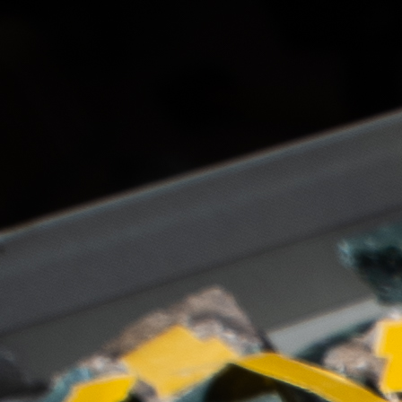
DesignLibero
, studio de design global
italien
basé à
Milan, présente
Animaze
, une collection de
mobilier
enfant
modulaire
et ludique.