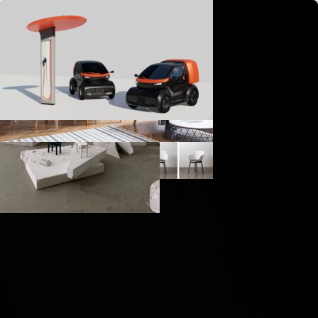
La revue d'architecture et de design
Animaze, le mobilier enfant modulaire et ludique de
DesignLibero