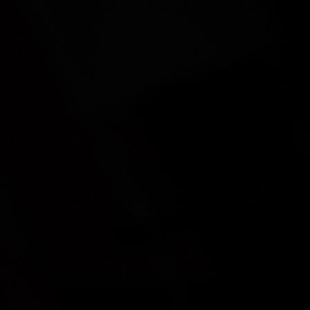
DECO
DESIGN
DESIGNLIBERO
ENFANT
ITALIE
MINIMALISTE
MOBILIER
MODULAIRE
MODULE
OBJET
TENDANCE
URBAINE
28 mars 2017 /
Pas encore de commentaires