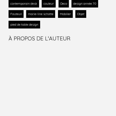
contemporain desk
couleur
Deco
design année 70
Fauteuil
marie-line schotte
Mobilier
Objet
pied de table design
À PROPOS DE L'AUTEUR