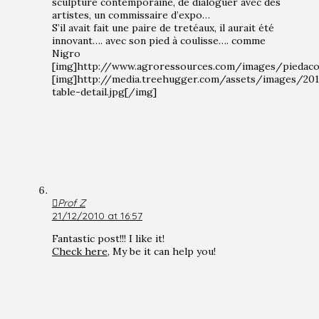
sculpture contemporaine, de dialoguer avec des
artistes, un commissaire d’expo…
S’il avait fait une paire de tretéaux, il aurait été
innovant…. avec son pied à coulisse…. comme
Nigro
[img]http://www.agroressources.com/images/piedacou
[img]http://media.treehugger.com/assets/images/20
table-detail.jpg[/img]
Prof Z
21/12/2010 at 16:57
Fantastic post!!! I like it!
Check here
, My be it can help you!