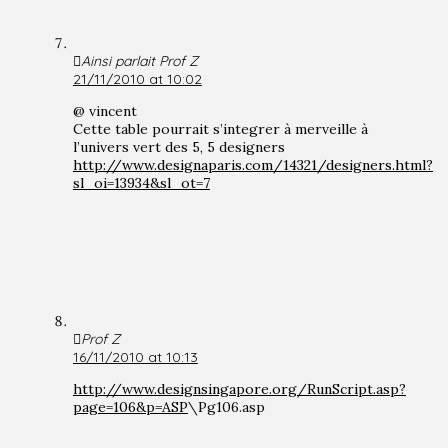
Ainsi parlait Prof Z
21/11/2010 at 10:02
@ vincent
Cette table pourrait s’integrer à merveille à
l’univers vert des 5, 5 designers
http://www.designaparis.com/14321/designers.html?
sl_oi=13934&sl_ot=7
Prof Z
16/11/2010 at 10:13
http://www.designsingapore.org/RunScript.asp?
page=106&p=ASP
\Pg106.asp