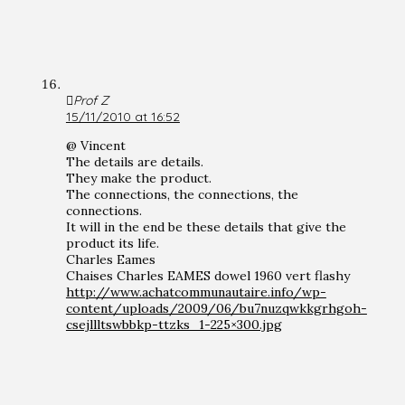
Prof Z
15/11/2010 at 16:52
@ Vincent
The details are details.
They make the product.
The connections, the connections, the
connections.
It will in the end be these details that give the
product its life.
Charles Eames
Chaises Charles EAMES dowel 1960 vert flashy
http://www.achatcommunautaire.info/wp-
content/uploads/2009/06/bu7nuzqwkkgrhgoh-
csejllltswbbkp-ttzks_1-225×300.jpg