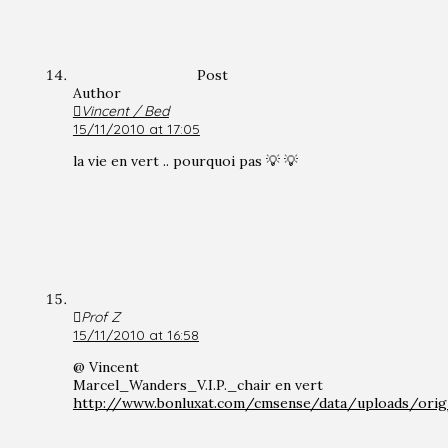
Post
Author
Vincent / Bed
15/11/2010 at 17:05
la vie en vert .. pourquoi pas 💡 💡
Prof Z
15/11/2010 at 16:58
@ Vincent
Marcel_Wanders_V.I.P._chair en vert
http://www.bonluxat.com/cmsense/data/uploads/orig