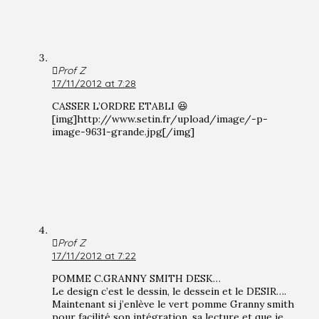
Prof Z
17/11/2012 at 7:28
CASSER L’ORDRE ETABLI 😆
[img]http://www.setin.fr/upload/image/-p-
image-9631-grande.jpg[/img]
Prof Z
17/11/2012 at 7:22
POMME C.GRANNY SMITH DESK…
Le design c’est le dessin, le dessein et le DESIR….
Maintenant si j’enlève le vert pomme Granny smith
pour facilité son intégration, sa lecture et que je