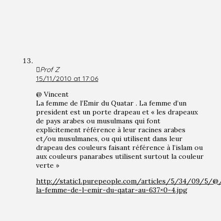
Prof Z
15/11/2010 at 17:06
@ Vincent
La femme de l’Emir du Quatar . La femme d’un
president est un porte drapeau et « les drapeaux
de pays arabes ou musulmans qui font
explicitement référence à leur racines arabes
et/ou musulmanes, ou qui utilisent dans leur
drapeau des couleurs faisant référence à l’islam ou
aux couleurs panarabes utilisent surtout la couleur
verte »
http://static1.purepeople.com/articles/5/34/09/5/@
la-femme-de-l-emir-du-qatar-au-637×0-4.jpg