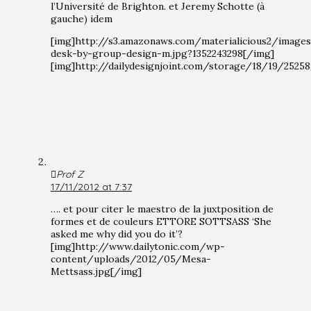
l’Université de Brighton. et Jeremy Schotte (à
gauche) idem
[img]http://s3.amazonaws.com/materialicious2/image
desk-by-group-design-m.jpg?1352243298[/img]
[img]http://dailydesignjoint.com/storage/18/19/2525
Prof Z
17/11/2012 at 7:37
…. et pour citer le maestro de la juxtposition de
formes et de couleurs ETTORE SOTTSASS ‘She
asked me why did you do it’?
[img]http://www.dailytonic.com/wp-
content/uploads/2012/05/Mesa-
Mettsass.jpg[/img]