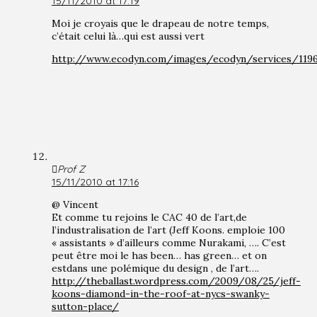
15/11/2010 at 17:19
Moi je croyais que le drapeau de notre temps,
c’était celui là…qui est aussi vert
http://www.ecodyn.com/images/ecodyn/services/119
Prof Z
15/11/2010 at 17:16
@ Vincent
Et comme tu rejoins le CAC 40 de l’art,de
l’industralisation de l’art (Jeff Koons. emploie 100
« assistants » d’ailleurs comme Nurakami, …. C’est
peut être moi le has been… has green… et on
estdans une polémique du design , de l’art….
http://theballast.wordpress.com/2009/08/25/jeff-
koons-diamond-in-the-roof-at-nycs-swanky-
sutton-place/