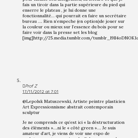
fais un tiroir dans la partie supérieure du pied qui
enserre le plateau , je lui donne une
fonctionnalité… qui pourrait en faire un secrétaire
bureau …. Rien n’empeche (en option)de jouer sur
la couleur ou mieux sur l’essence du bois pour se
faire voir dans la presse set les blog
[img]http://25.media.tumblr.com/tumblr_l9ll4oDNOK
Prof Z
17/11/2012 at 7:01
@Lepolsk Matuszewski, Artiste peintre plasticien
Art Expressionnisme abstrait contemporain
sculptur
Je ne comprends ce qu’est ici « la déstructuration
des éléments »….ni le « côté green »…. Je suis
amateur d’art, je viens de voir une expo de