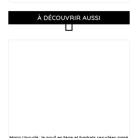
À DÉCOUVRIR AUSSI
Mario Upcyclé : le pouf en liège et baskets recyclées signé