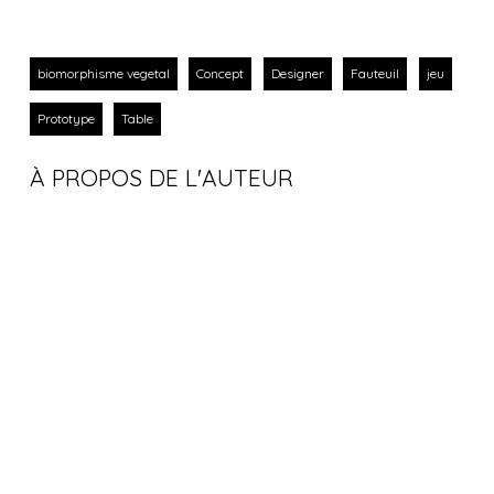
biomorphisme vegetal
Concept
Designer
Fauteuil
jeu
Prototype
Table
À PROPOS DE L'AUTEUR