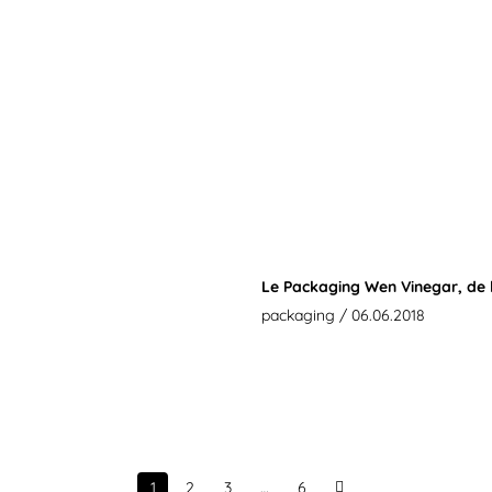
Le Packaging Wen Vinegar, de la
packaging
/ 06.06.2018
1
2
3
…
6