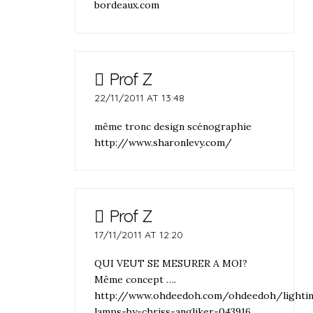
bordeaux.com
Prof Z
22/11/2011 AT 13:48
même tronc design scénographie
http://www.sharonlevy.com/
Prof Z
17/11/2011 AT 12:20
QUI VEUT SE MESURER A MOI?
Même concept ….
http://www.ohdeedoh.com/ohdeedoh/lighti
lamps-by-chriss-angliker-043916