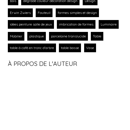
bois
dégradé couleur décoration design
Design
Erwin Zwiers
Fauteuil
formes simples et design
idées peinture salle de jeux
imbrication de formes
Luminaire
Mobilier
plastique
porcelaine translucide
Table
table à café en tronc d'arbre
table basse
Vase
À PROPOS DE L'AUTEUR