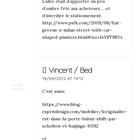
L’idée était d’apporter un peu
d’ombre l’été aux acheteurs ….et
d’interdire le stationnement.
http://www.psfk.com/2009/08/fiat-
greens-a-milan-street-with-car-
shaped-planters.html#ixzz1sVST9BVx
Vincent / Bed
19/04/2012 AT 14:12
POST
AUTHOR
C’est aussi
https://www.blog-
espritdesign.com/mobilier/loriginalite-
est-dans-la-porte-bahut-shift-par-
scholten-et-baijings-10192
et