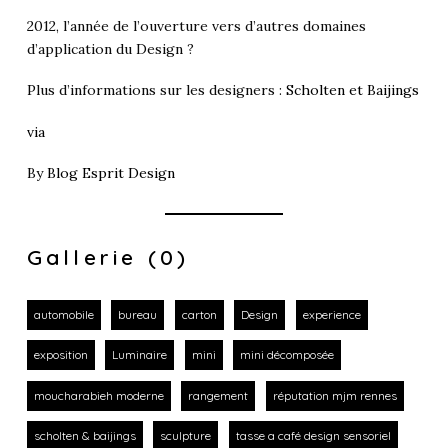
2012, l’année de l’ouverture vers d’autres domaines
d’application du Design ?
Plus d’informations sur les designers :
Scholten et Baijings
via
By
Blog Esprit Design
Gallerie (0)
automobile
bureau
carton
Design
experience
exposition
Luminaire
mini
mini décomposée
moucharabieh moderne
rangement
réputation mjm rennes
scholten & baijings
sculpture
tasse a café design sensoriel