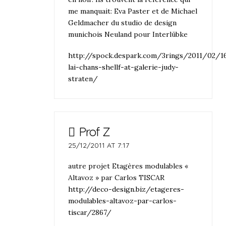
me manquait: Eva Paster et de Michael
Geldmacher du studio de design
munichois Neuland pour Interlübke
http://spock.despark.com/3rings/2011/02/1
lai-chans-shellf-at-galerie-judy-
straten/
Prof Z
25/12/2011 AT 7:17
autre projet Etagères modulables «
Altavoz » par Carlos TISCAR
http://deco-design.biz/etageres-
modulables-altavoz-par-carlos-
tiscar/2867/