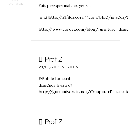
POST
AUTHOR
Fait presque mal aux yeux…
[img]http://s3files.core77.com/blog/images/
http://www.core77.com/blog/furniture_des
Prof Z
24/01/2012 AT 20:06
@Bob le homard
designer frustré?
http://guruuniversity.net/ComputerFrustrati
Prof Z