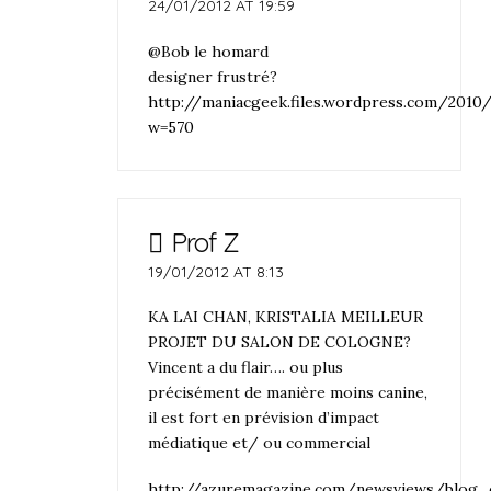
24/01/2012 AT 19:59
@Bob le homard
designer frustré?
http://maniacgeek.files.wordpress.com/2010
w=570
Prof Z
19/01/2012 AT 8:13
KA LAI CHAN, KRISTALIA MEILLEUR
PROJET DU SALON DE COLOGNE?
Vincent a du flair…. ou plus
précisément de manière moins canine,
il est fort en prévision d’impact
médiatique et/ ou commercial
http://azuremagazine.com/newsviews/blog_