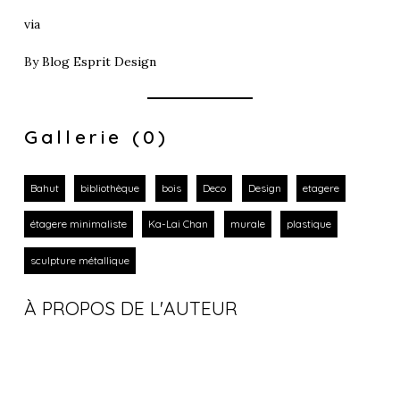
via
By
Blog Esprit Design
Gallerie (0)
Bahut
bibliothèque
bois
Deco
Design
etagere
étagere minimaliste
Ka-Lai Chan
murale
plastique
sculpture métallique
À PROPOS DE L'AUTEUR