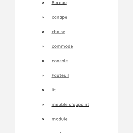
Bureau
canape
chaise
commode
console
Fauteuil
lit
meuble d’appoint
module