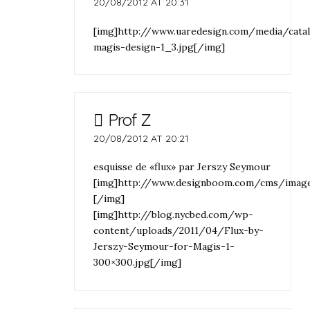
20/08/2012 AT 20:31
[img]http://www.uaredesign.com/media/cata
magis-design-1_3.jpg[/img]
Prof Z
20/08/2012 AT 20:21
esquisse de «flux» par Jerszy Seymour
[img]http://www.designboom.com/cms/image
[/img]
[img]http://blog.nycbed.com/wp-
content/uploads/2011/04/Flux-by-
Jerszy-Seymour-for-Magis-1-
300×300.jpg[/img]