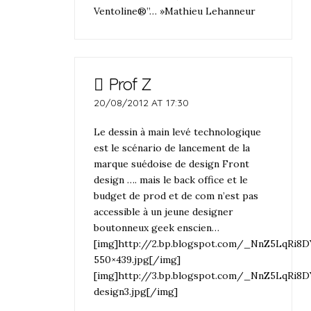
Ventoline®”… »Mathieu Lehanneur
Prof Z
20/08/2012 AT 17:30
Le dessin à main levé technologique
est le scénario de lancement de la
marque suédoise de design Front
design …. mais le back office et le
budget de prod et de com n’est pas
accessible à un jeune designer
boutonneux geek enscien…
[img]http://2.bp.blogspot.com/_NnZ5LqR
550×439.jpg[/img]
[img]http://3.bp.blogspot.com/_NnZ5LqR
design3.jpg[/img]