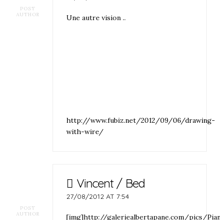
POST
AUTHOR
Une autre vision ..
http://www.fubiz.net/2012/09/06/drawing-
with-wire/
Vincent / Bed
27/08/2012 AT 7:54
POST
AUTHOR
[img]http://galeriealbertapane.com/pics/Pia