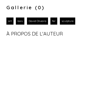
Gallerie (0)
art
bois
David Oliveira
fer
sculpture
À PROPOS DE L'AUTEUR