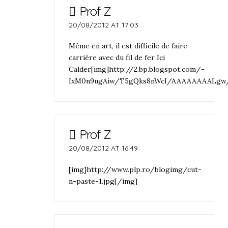
Prof Z
20/08/2012 AT 17:03
Même en art, il est difficile de faire
carrière avec du fil de fer Ici
Calder[img]http://2.bp.blogspot.com/-
IxM0n9ugAiw/T5gQks8nWcI/AAAAAAAALgw/O
Prof Z
20/08/2012 AT 16:49
[img]http://www.plp.ro/blogimg/cut-
n-paste-1.jpg[/img]