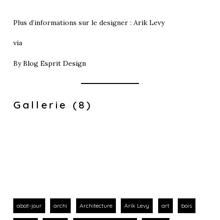
Plus d’informations sur le designer :
Arik Levy
via
By
Blog Esprit Design
Gallerie (8)
abat-jour
archi
Architecture
Arik Levy
art
bois