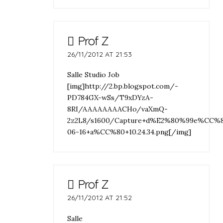
Prof Z
26/11/2012 AT 21:53
Salle Studio Job
[img]http://2.bp.blogspot.com/-
PD784GX-wSs/T9xDYzA-
8RI/AAAAAAAACHo/vaXmQ-
2z2L8/s1600/Capture+d%E2%80%99e%CC%81
06-16+a%CC%80+10.24.34.png[/img]
Prof Z
26/11/2012 AT 21:52
Salle