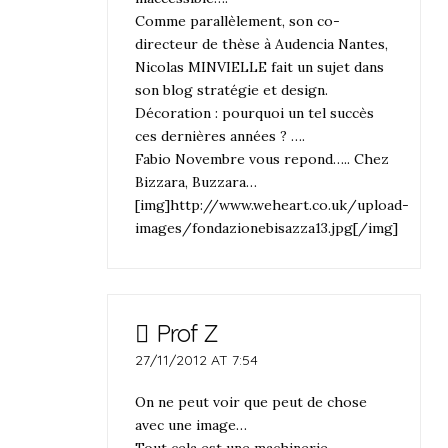
Comme parallèlement, son co-
directeur de thèse à Audencia Nantes,
Nicolas MINVIELLE fait un sujet dans
son blog stratégie et design.
Décoration : pourquoi un tel succès
ces dernières années ? ….
Fabio Novembre vous repond….. Chez
Bizzara, Buzzara…
[img]http://www.weheart.co.uk/upload-
images/fondazionebisazza13.jpg[/img]
Prof Z
27/11/2012 AT 7:54
On ne peut voir que peut de chose
avec une image…
Tout cela est une machinerie