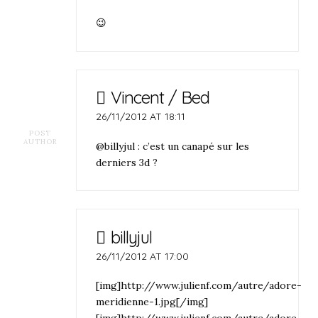
😉
Vincent / Bed
26/11/2012 AT 18:11
POST
AUTHOR
@billyjul : c’est un canapé sur les
derniers 3d ?
billyjul
26/11/2012 AT 17:00
[img]http://www.julienf.com/autre/adore-
meridienne-1.jpg[/img]