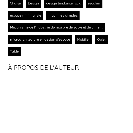
Chaise
Design
design tendance rock
escalier
espace minimaliste
machines simples
Mécanisme de l'industrie du marbre de sable et de ciment
microarchitecture en design d'espace
Mobilier
Objet
Table
À PROPOS DE L'AUTEUR