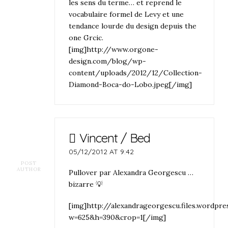
les sens du terme… et reprend le
vocabulaire formel de Levy et une
tendance lourde du design depuis the
one Grcic.
[img]http://www.orgone-
design.com/blog/wp-
content/uploads/2012/12/Collection-
Diamond-Boca-do-Lobo.jpeg[/img]
Vincent / Bed
05/12/2012 AT 9:42
POST
AUTHOR
Pullover par Alexandra Georgescu …
bizarre 💡
[img]http://alexandrageorgescu.files.word
w=625&h=390&crop=1[/img]