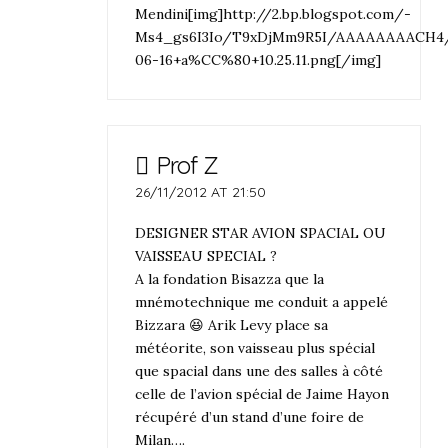
Mendini[img]http://2.bp.blogspot.com/-
Ms4_gs6I3Io/T9xDjMm9R5I/AAAAAAAACH4/
06-16+a%CC%80+10.25.11.png[/img]
Prof Z
26/11/2012 AT 21:50
DESIGNER STAR AVION SPACIAL OU
VAISSEAU SPECIAL ?
A la fondation Bisazza que la
mnémotechnique me conduit a appelé
Bizzara 😆 Arik Levy place sa
météorite, son vaisseau plus spécial
que spacial dans une des salles à côté
celle de l’avion spécial de Jaime Hayon
récupéré d’un stand d’une foire de
Milan….