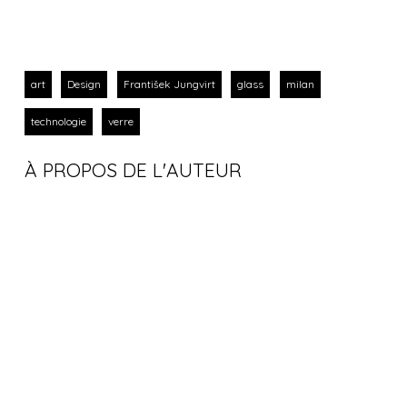
art
Design
František Jungvirt
glass
milan
technologie
verre
À PROPOS DE L'AUTEUR