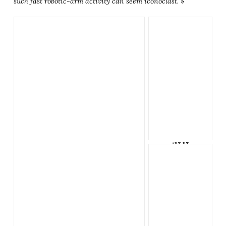
such fast robotic-arm activity can seem iconoclast.
»
ART ET
TECHNOLOGIE PAR
FRANTIŠEK
JUNGVIRT