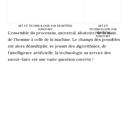
ART ET TECHNOLOGIE PAR FRANTIŠEK
ART ET
JUNGVIRT
TECHNOLOGIE PAR
L’ensemble du processus, ancestral, aléatoire, de la main
FRANTIŠEK
JUNGVIRT
de l’homme à celle de la machine. Le champs des possibles
est alors démultiplié, se jouant des algorithmes, de
l’intelligence artificielle, la technologie au service des
savoir-faire est une vaste question ouverte !