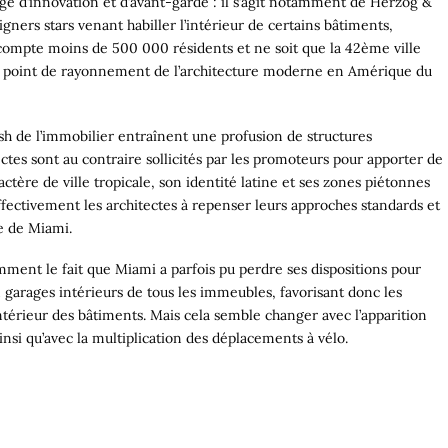
e d’innovation et d’avant-garde : il s’agit notamment de Herzog &
ners stars venant habiller l’intérieur de certains bâtiments,
e compte moins de 500 000 résidents et ne soit que la 42ème ville
le point de rayonnement de l’architecture moderne en Amérique du
h de l’immobilier entraînent une profusion de structures
ectes sont au contraire sollicités par les promoteurs pour apporter de
actère de ville tropicale, son identité latine et ses zones piétonnes
effectivement les architectes à repenser leurs approches standards et
e de Miami.
mment le fait que Miami a parfois pu perdre ses dispositions pour
 garages intérieurs de tous les immeubles, favorisant donc les
ntérieur des bâtiments. Mais cela semble changer avec l’apparition
insi qu’avec la multiplication des déplacements à vélo.