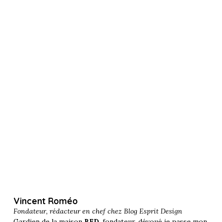
Vincent Roméo
Fondateur, rédacteur en chef chez
Blog Esprit Design
Gardien de la maison
BED
, fondateur, dévoué je passe mon