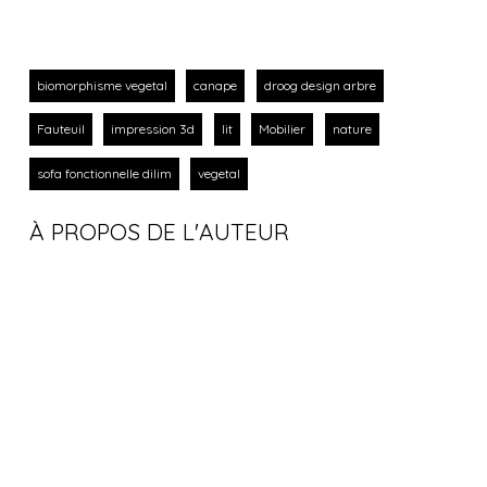
biomorphisme vegetal
canape
droog design arbre
Fauteuil
impression 3d
lit
Mobilier
nature
sofa fonctionnelle dilim
vegetal
À PROPOS DE L'AUTEUR