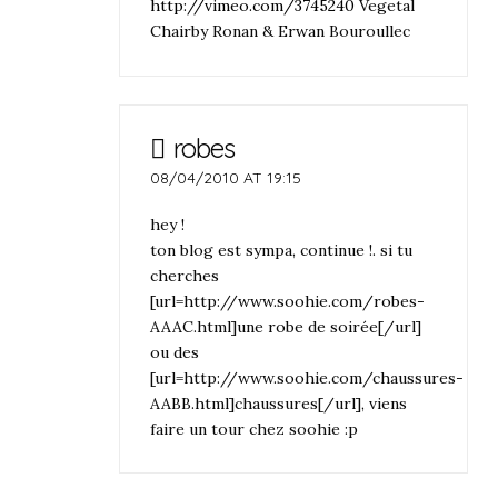
http://vimeo.com/3745240
Vegetal
Chairby Ronan & Erwan Bouroullec
robes
08/04/2010 AT 19:15
hey !
ton blog est sympa, continue !. si tu
cherches
[url=http://www.soohie.com/robes-
AAAC.html]une robe de soirée[/url]
ou des
[url=http://www.soohie.com/chaussures-
AABB.html]chaussures[/url], viens
faire un tour chez soohie :p