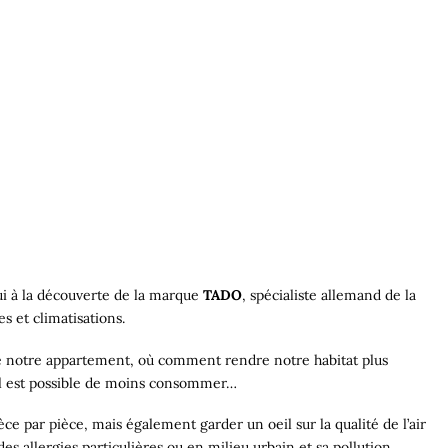
ui à la découverte de la marque
TADO
, spécialiste allemand de la
s et climatisations.
e notre appartement, où comment rendre notre habitat plus
s’il est possible de moins consommer…
ce par pièce, mais également garder un oeil sur la qualité de l’air
es allergies particulières ou en milieu urbain et sa pollution.