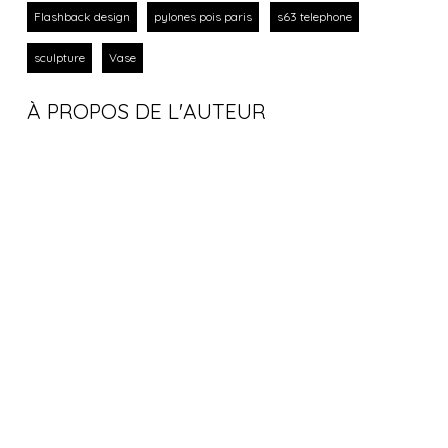
Flashback design
pylones pois paris
s63 telephone
sculpture
Vase
À PROPOS DE L'AUTEUR