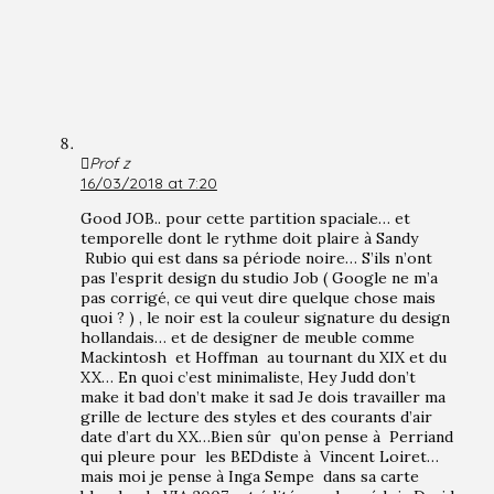
Prof z
16/03/2018 at 7:20
Good JOB.. pour cette partition spaciale… et
temporelle dont le rythme doit plaire à Sandy
Rubio qui est dans sa période noire… S’ils n’ont
pas l’esprit design du studio Job ( Google ne m’a
pas corrigé, ce qui veut dire quelque chose mais
quoi ? ) , le noir est la couleur signature du design
hollandais… et de designer de meuble comme
Mackintosh et Hoffman au tournant du XIX et du
XX… En quoi c’est minimaliste, Hey Judd don’t
make it bad don’t make it sad Je dois travailler ma
grille de lecture des styles et des courants d’air
date d’art du XX…Bien sûr qu’on pense à Perriand
qui pleure pour les BEDdiste à Vincent Loiret…
mais moi je pense à Inga Sempe dans sa carte