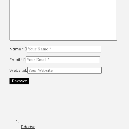
Name
*
Email
*
Website
Envoyer
Audric