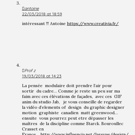
antoine
22/03/2018 at 18:59
intéressant !!! Antoine
https://www.creativia.fr/
Prof z
19/03/2018 at 14:23
La pensée modulaire doit prendre l’air pour
sortir du cadre… Comme je reste un peu sur ma
faim avec ces élévations de façades, avec ces GIF
anim du studio Jab, je vous conseille de regarder
la vidéo d’elements of design du graphic designer
motion graphiste canadien matt greenwood…
ensuite vous pourrez peut etre dépasser les
maîtres de la discipline comme Starck. Bouroullec
Crasset en
France…
http://www.influencia.net/larevue/design/