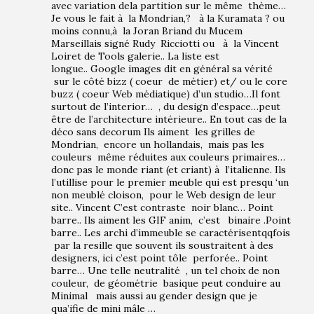
avec variation dela partition sur le même thème…
Je vous le fait à la Mondrian,? à la Kuramata ? ou
moins connu,à la Joran Briand du Mucem
Marseillais signé Rudy Ricciotti ou à la Vincent
Loiret de Tools galerie.. La liste est
longue.. Google images dit en général sa vérité
sur le côté bizz ( coeur de métier) et/ ou le core
buzz ( coeur Web médiatique) d’un studio…Il font
surtout de l’interior… , du design d’espace…peut
être de l’architecture intérieure.. En tout cas de la
déco sans decorum Ils aiment les grilles de
Mondrian, encore un hollandais, mais pas les
couleurs même réduites aux couleurs primaires…
donc pas le monde riant (et criant) à l’italienne. Ils
l’utillise pour le premier meuble qui est presqu ‘un
non meublé cloison, pour le Web design de leur
site.. Vincent C’est contraste noir blanc… Point
barre.. Ils aiment les GIF anim, c’est binaire .Point
barre.. Les archi d’immeuble se caractérisentqqfois
par la resille que souvent ils soustraitent à des
designers, ici c’est point tôle perforée.. Point
barre… Une telle neutralité , un tel choix de non
couleur, de géométrie basique peut conduire au
Minimal mais aussi au gender design que je
qua’ifie de mini mâle …