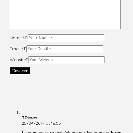
Name
*
Email
*
Website
Envoyer
Tristan
25/04/2017 at 16:05
Le commentaire précédents sur les joints colorés