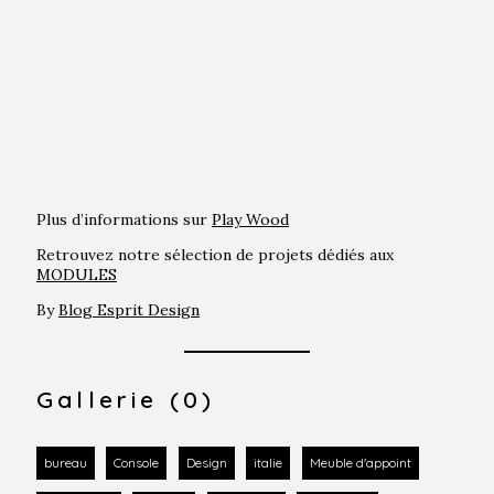
Plus d’informations sur
Play Wood
Retrouvez notre sélection de projets dédiés aux
MODULES
By
Blog Esprit Design
Gallerie (0)
bureau
Console
Design
italie
Meuble d'appoint