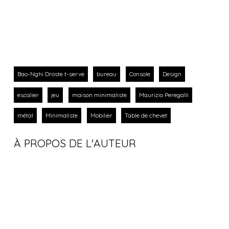
Bao-Nghi Droste t-serve
bureau
Console
Design
escalier
jeu
maison minimaliste
Maurizio Peregalli
métal
Minimaliste
Mobilier
Table de chevet
À PROPOS DE L'AUTEUR