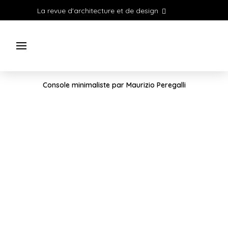
La revue d'architecture et de design
Console minimaliste par Maurizio Peregalli