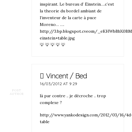
inspirant. Le bureau d’ Einstein….c’est
la theorie du bordel ambiant de
l’inventeur de la carte à puce
Moreno… ….
http://3.bp.blogspot.cveom/_eKHWbBbX0B
einstein+table.jpg
💡 💡 💡 💡 💡
Vincent / Bed
16/03/2012 AT 9:29
POST
AUTHOR
là par contre .. je décroche .. trop
complexe ?
http://www.yankodesign.com/2012/03/16/4d
table