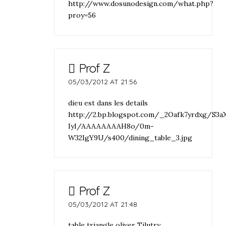
http://www.dosunodesign.com/what.php?
proy=56
Prof Z
05/03/2012 AT 21:56
dieu est dans les details
http://2.bp.blogspot.com/_2Oafk7yrdxg/S3a
IyI/AAAAAAAAH8o/0m-
W32IgY9U/s400/dining_table_3.jpg
Prof Z
05/03/2012 AT 21:48
table triangle oliver Tilutry