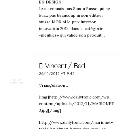
EN DESIGN
Je ne connais pas Simon Busse qui ne
buzz pas beaucoup ni son éditeur
suisse MOX ni le prix interior
innovation 2012, dans la catégorie
«meubles» qui valide son produit…
Vincent / Bed
26/11/2012 AT 9:42
POST
AUTHOR
Triangulation ..
[img]http://www.dailytonic.com/wp-
content/uploads/2012/11/MARIONET-
3.jpg[/img]
http://www.dailytonic.com/marionet-
table-by-simon-busse-for-mox-ch