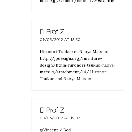
net.ne.jp/GFandF/naomat/20st0.html
Prof Z
09/03/2012 AT 18:50
Hironori Tsukue et Naoya Matsuo.
http://jpdesign.org/furniture-
design/htnm-hironori-tsukue-naoya-
matsuo/attachment/14/
Hironori
Tsukue and Naoya Matsuo.
Prof Z
08/03/2012 AT 19:03
@Vincent / Bed