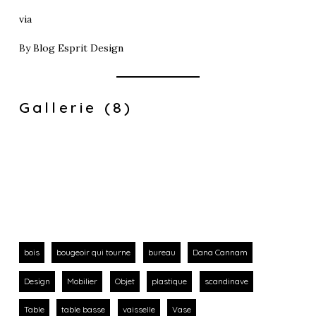
via
By
Blog Esprit Design
Gallerie (8)
bois
bougeoir qui tourne
bureau
Dana Cannam
Design
Mobilier
Objet
plastique
scandinave
Table
table basse
vaisselle
Vase