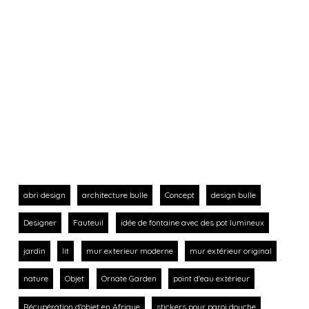
abri design
architecture bulle
Concept
design bulle
Designer
Fauteuil
idée de fontaine avec des pot lumineux
jardin
lit
mur exterieur moderne
mur extérieur original
nature
Objet
Ornate Garden
point d'eau extérieur
Récupération d'objet en Afrique
stickers pour paroi douche