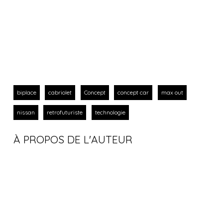
biplace
cabriolet
Concept
concept car
max out
nissan
retrofuturiste
technologie
À PROPOS DE L'AUTEUR