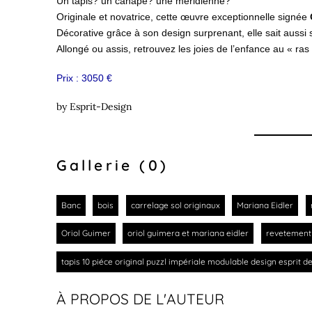
Un tapis? un canapé? une méridienne?
Originale et novatrice, cette œuvre exceptionnelle signée
Décorative grâce à son design surprenant, elle sait aussi
Allongé ou assis, retrouvez les joies de l’enfance
au « ras
Prix : 3050 €
by
Esprit-Design
Gallerie (0)
Banc
bois
carrelage sol originaux
Mariana Eidler
Oriol Guimer
oriol guimera et mariana eidler
revetement 
tapis 10 piéce original puzzl impériale modulable design esprit d
À PROPOS DE L'AUTEUR