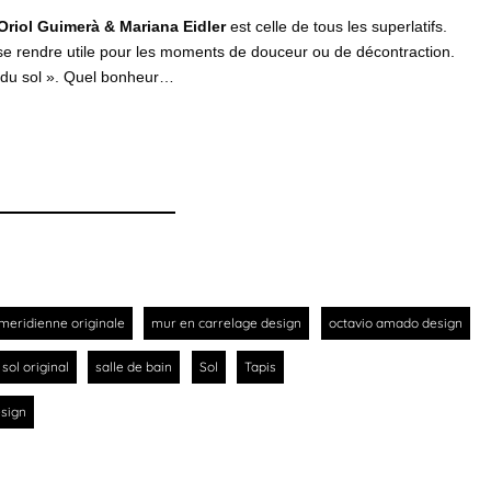
Oriol Guimerà & Mariana Eidler
est celle de tous les superlatifs.
 se rendre utile pour les moments de douceur ou de décontraction.
 du sol ».
Quel bonheur…
meridienne originale
mur en carrelage design
octavio amado design
sol original
salle de bain
Sol
Tapis
esign