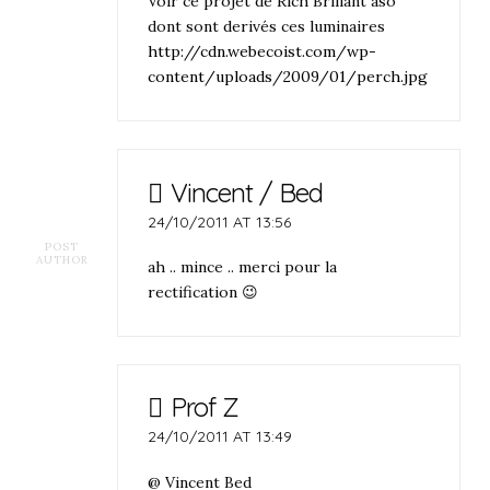
Voir ce projet de Rich Brillant aso
dont sont derivés ces luminaires
http://cdn.webecoist.com/wp-
content/uploads/2009/01/perch.jpg
Vincent / Bed
24/10/2011 AT 13:56
POST
AUTHOR
ah .. mince .. merci pour la
rectification 😉
Prof Z
24/10/2011 AT 13:49
@ Vincent Bed