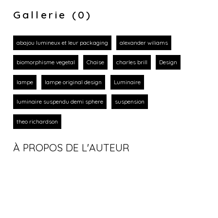
Gallerie (0)
abajou lumineux et leur packaging
alexander wiliams
biomorphisme vegetal
Chaise
charles brill
Design
lampe
lampe original design
Luminaire
luminaire suspendu demi sphere
suspension
theo richardson
À PROPOS DE L'AUTEUR