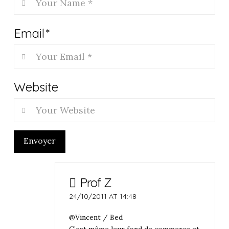
Email
*
Website
Envoyer
Prof Z
24/10/2011 AT 14:48
@Vincent / Bed
C’est même leur fond de commerce et