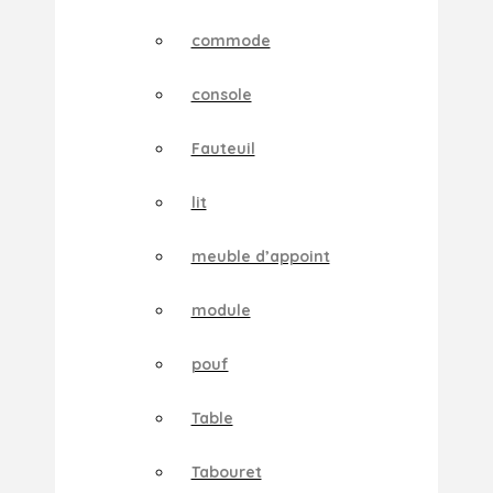
commode
console
Fauteuil
lit
meuble d’appoint
module
pouf
Table
Tabouret