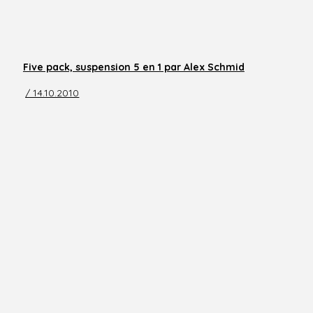
Five pack, suspension 5 en 1 par Alex Schmid
/ 14.10.2010