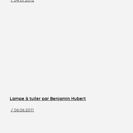
/ 04.07.2012
Lampe à tuiler par Benjamin Hubert
/ 06.06.2011