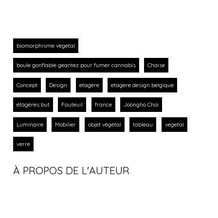
biomorphisme vegetal
boule gonflable geantez pour fumer cannabis
Chaise
Concept
Design
etagere
etagere design belgique
étagères but
Fauteuil
france
Joongho Choi
Luminaire
Mobilier
objet végétal
tableau
vegetal
verre
À PROPOS DE L'AUTEUR