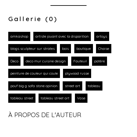
Gallerie (0)
amkashop
artiste jouant avec la disparition
artoys
blogs sculpteur sur strates
bois
boutique
Chaise
Deco
deco mur cuisine design
Fauteuil
patère
peinture de couleur qui coule
plywood russe
pouf big g sofa stone opinion
street art
tableau
tableau street
tableau street art
Vase
À PROPOS DE L'AUTEUR